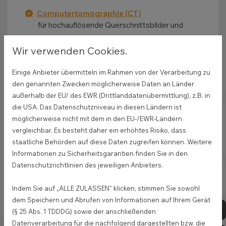
Computertomographie (CT)
für hochauflösende Querschnittsbilder und
komplexe Fragestellungen
Wir verwenden Cookies.
Kardiologische Diagnostik
mit Blutdruckmessung, EKG, Herzultraschall
Einige Anbieter übermitteln im Rahmen von der Verarbeitung zu
und Kontrastmitteluntersuchungen
den genannten Zwecken möglicherweise Daten an Länder
außerhalb der EU/ des EWR (Drittlanddatenübermittlung), z.B. in
die USA. Das Datenschutzniveau in diesen Ländern ist
Diese modernen Untersuchungsmethoden
möglicherweise nicht mit dem in den EU-/EWR-Ländern
ermöglichen es uns, Erkrankungen frühzeitig zu
vergleichbar. Es besteht daher ein erhöhtes Risiko, dass
erkennen und gezielt zu behandeln.
staatliche Behörden auf diese Daten zugreifen können. Weitere
Informationen zu Sicherheitsgarantien finden Sie in den
Datenschutzrichtlinien des jeweiligen Anbieters.
Indem Sie auf „ALLE ZULASSEN" klicken, stimmen Sie sowohl
dem Speichern und Abrufen von Informationen auf Ihrem Gerät
03
(§ 25 Abs. 1 TDDDG) sowie der anschließenden
Medizinische Versorgung und Spezialgebiete
Datenverarbeitung für die nachfolgend dargestellten bzw. die