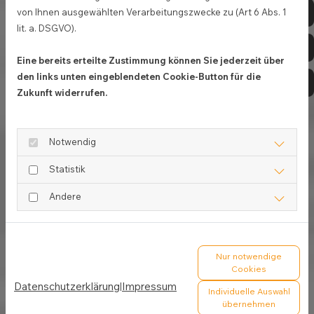
Te
von Ihnen ausgewählten Verarbeitungszwecke zu (Art 6 Abs. 1
Neben der umfassenden Diagnostik bieten wir
lit. a. DSGVO).
zahlreiche therapeutische Leistungen an, unter
Vi
anderem:
Eine bereits erteilte Zustimmung können Sie jederzeit über
den links unten eingeblendeten Cookie-Button für die
Zahnbehandlung bei Tieren
Di
Zukunft widerrufen.
inklusive professioneller Zahnsteinentfernung
Hals-Nasen-Ohren-Untersuchungen (HNO)
bei Ohrentzündungen, Nasenerkrankungen,
Notwendig
Fremdkörpern und Tumorerkrankungen
Statistik
Behandlung von Herz-Kreislauf-
Andere
Erkrankungen
Die Blutdruckuntersuchung liefert wertvolle
Hinweise auf die Belastung des Herz-Kreislauf-
Systems.
Nur notwendige
Cookies
Sprechstunde
Datenschutzerklärung
Impressum
|
Individuelle Auswahl
mit Vorsorge, Impfungen, Beratung und
übernehmen