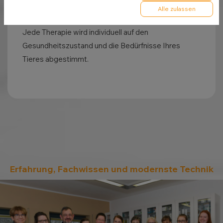
Behandlung akuter Beschwerden
Alle zulassen
Jede Therapie wird individuell auf den
Gesundheitszustand und die Bedürfnisse Ihres
Tieres abgestimmt.
Erfahrung, Fachwissen und modernste Technik