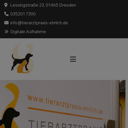
Lessingstraße 23, 01465 Dresden
035201 7300
info@tierarztpraxis-ehrlich.de
Digitale Aufnahme